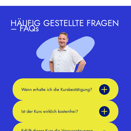
HÄUFIG GESTELLTE FRAGEN
– FAQs
Wann erhalte ich die Kursbestätigung?
Ist der Kurs wirklich kostenfrei?
Erfüllt dieser Kurs die Voraussetzungen